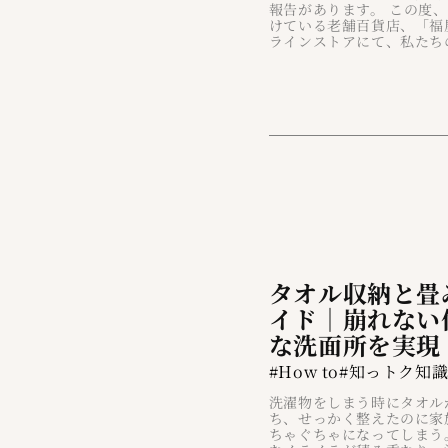
報告があります。 この度
けている老舗百貨店、「福屋
ラインストアにて、私たちの
タオル収納と畳
イド｜崩れない
な洗面所を実現
#How to
#知っトク知
洗濯物をしまう時にタオル
ち、せっかく整えたのに家
ちゃぐちゃになってしまう