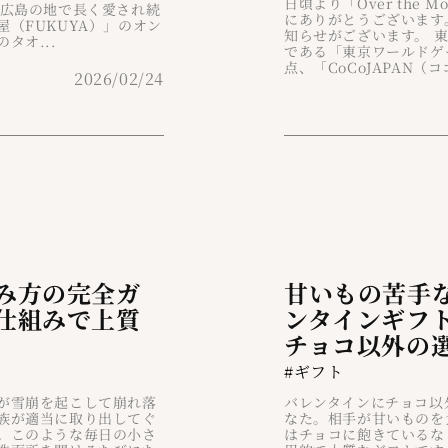
日頃より「Over the
、広島の地で長く愛され続
にありがとうございます
（FUKUYA）」のオン
知らせがございます。 
タオ...
である「東京ワールドゲ
点、「CoCoJAPAN（コ
2026/02/24
み方の完全ガ
甘いもの苦手
仕組みで上質
ンタインギフ
チョコ以外の
識
#ギフト
が雪崩を起こして崩れ落
バレンタインにチョコ以
族が適当に取り出してぐ
なた。相手が甘いものを
。このような毎日の小さ
はチョコに飽きているな