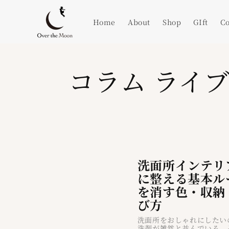
コンテ
ンツに
進む
Home
About
Shop
GIft
Co
コラム ライ
洗面所インテリ
に整える基本ル
を消す色・収納
び方
洗面所をおしゃれにしたい
洗剤が雑然と並んでいる。