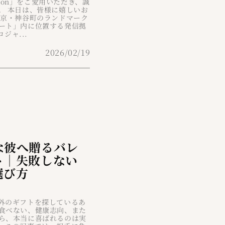
 Moon」をご愛用いただき、誠
。 本日は、皆様に嬉しいお
東京・神谷町のランドマーク
ート」内に位置する発信拠
コジャ...
2026/02/19
な彼へ贈るバレ
ト｜失敗しない
選び方
外のギフトを探しているあ
食べない、健康志向、また
ら、本当に喜ばれるのは実