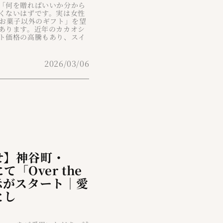
「何を贈ればいいか分から
くないはずです。実は女性
「お菓子以外のギフト」を望
あります。近年のカカオシ
ト価格の高騰もあり、スイ
2026/03/06
せ】神谷町・
にて「Over the
示がスタート｜愛
とし