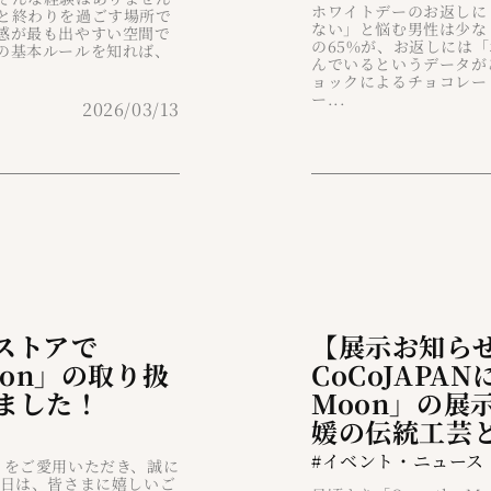
ホワイトデーのお返しに
と終わりを過ごす場所で
ない」と悩む男性は少な
感が最も出やすい空間で
の65%が、お返しには
の基本ルールを知れば、
んでいるというデータが
ョックによるチョコレー
ー...
2026/03/13
ストアで
【展示お知ら
Moon」の取り扱
CoCoJAPAN
ました！
Moon」の展
媛の伝統工芸
#イベント・ニュース
on」をご愛用いただき、誠に
本日は、皆さまに嬉しいご