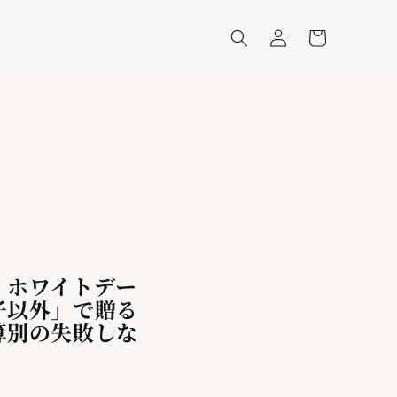
ロ
カ
グ
ー
イ
ト
ン
！ホワイトデー
子以外」で贈る
算別の失敗しな