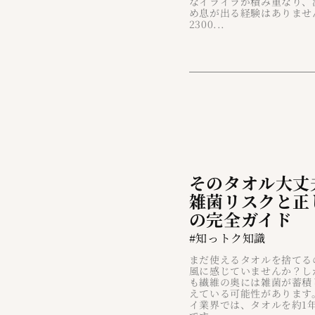
なイライラが積み重なり、
め息が出る経験はありませ
2300...
そのタオル大丈
雑菌リスクと正
の完全ガイド
#知っトク知識
まだ使えるタオルを捨てる
風に感じていませんか？し
も繊維の奥には雑菌が蓄積
えている可能性があります
イ業界では、タオルを約1