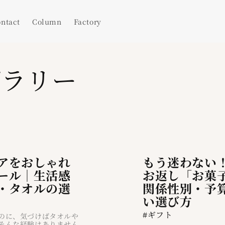
ntact
Column
Factory
ブラリー
アをおしゃれ
もう迷わない
ール｜生活感
お返し「お菓
・タオルの選
関係性別・予
い選び方
#ギフト
のに、気づけばタオルや
そんな経験はありません