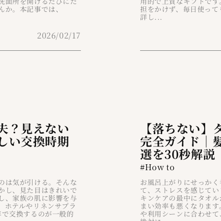
洗面所を開けるたびにた
用的で上質なギフトです
んか。本記事では、
担をかけず、毎日使って
詳し...
2026/02/17
夫？見えない
【落ちない】
しい交換時期
完全ガイド｜
選を30秒解説
#How to
のは気が引ける。そんな
お風呂上がりにせっかく
かし、見た目はきれいで
て、ストレスを感じてい
し、家族の肌に影響を与
キンケアの最中にタオル
。ホテルやリネンサプラ
まい効率も悪くなります
年で交換するのが一般的
や利用シーンに合わせて